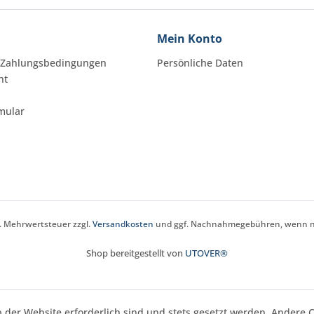
Mein Konto
 Zahlungsbedingungen
Persönliche Daten
ht
mular
zl. Mehrwertsteuer zzgl.
Versandkosten
und ggf. Nachnahmegebühren, wenn ni
Shop bereitgestellt von
UTOVER®
b der Website erforderlich sind und stets gesetzt werden. Andere 