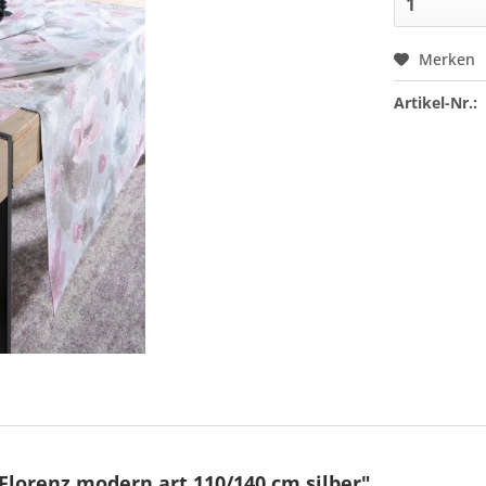
Merken
Artikel-Nr.:
lorenz modern art 110/140 cm silber"