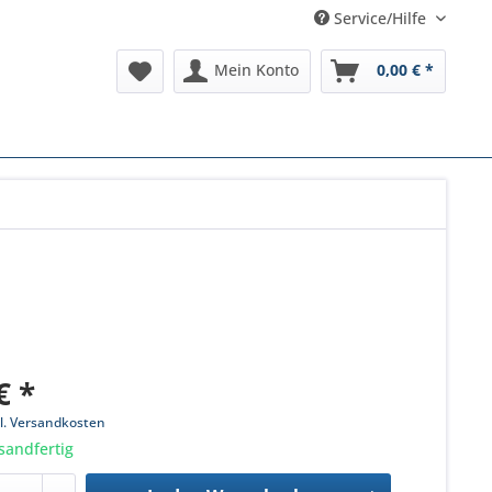
Service/Hilfe
Mein Konto
0,00 € *
€ *
l. Versandkosten
sandfertig