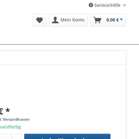
Service/Hilfe
Mein Konto
0,00 € *
€ *
l. Versandkosten
sandfertig