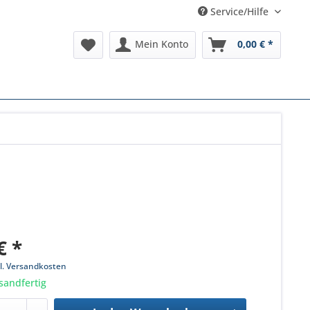
Service/Hilfe
Mein Konto
0,00 € *
€ *
l. Versandkosten
sandfertig