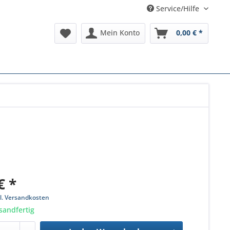
Service/Hilfe
Mein Konto
0,00 € *
€ *
l. Versandkosten
sandfertig