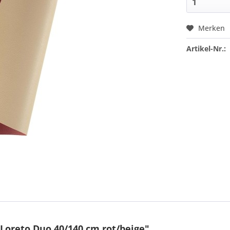
Merken
Artikel-Nr.:
Loreto Duo 40/140 cm rot/beige"