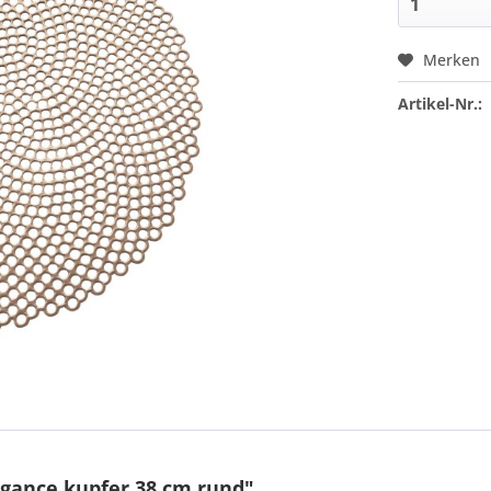
Merken
Artikel-Nr.:
egance kupfer 38 cm rund"