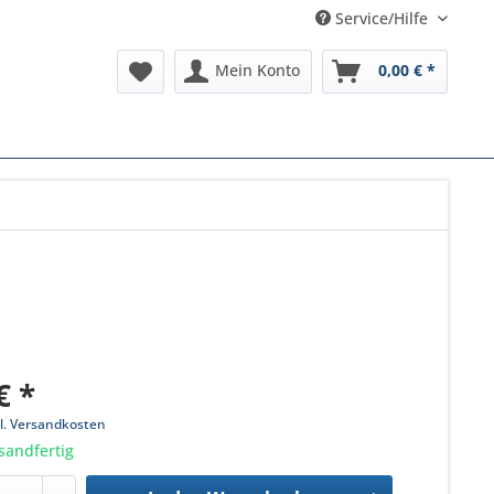
Service/Hilfe
Mein Konto
0,00 € *
€ *
l. Versandkosten
sandfertig